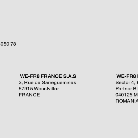
m
5050 78
WE-FR8 FRANCE S.A.S
WE-FR8 
3, Rue de Sarreguemines
Sector 4,
57915 Woustviller
Partner B
FRANCE
040125 Mu
ROMANI