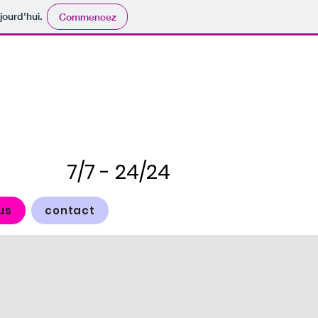
jourd'hui.
Commencez
7/7 - 24/24
us
contact