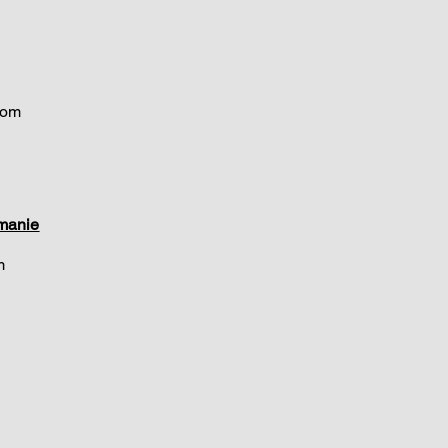
com
manie
om