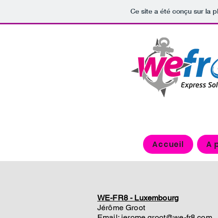
Ce site a été conçu sur la p
Accueil
A 
WE-FR8 - Luxembourg
Jérôme Groot
Email: jerome.groot@we-fr8.com